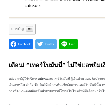
สมัครเลย
สารบัญ
Facebook
Twitter
Line
เตือน
!
“
เทอร์โบมันนี่
”
ไม่ใช่
แอพยืมเ
หลังจากมีผู้ใช้บริการ
แอพเทอร์โบมันนี่
กู้เงินด่วน
ออนไลน์
ถูกห
สมัคร
เงินเทอร์โบ จำกัด
ซึ่งเปิดให้บริการสินเชื่อเงินด่วน
เทอร์โบมันนี่
นั้น ท
การพัฒนาแอพพลิเคชั่นสำหรบดาวน์โหลดในโทรศัพท์มือถือ
สมาร์ทโ