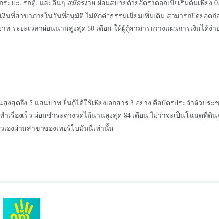
ระบะ, รถตู้, และอื่นๆ
สมัคร
ง่าย ผ่อนสบายด้วยอัตราดอกเบี้ยเริ่มต้นเพียง 0
บเงินที่สาขาภายในวันที่อนุมัติ ไม่หักค่าธรรมเนียมเพิ่มเติม สามารถปิดยอด
นบาท ระยะเวลาผ่อนนานสูงสุด 60 เดือน ให้ผู้กู้สามารถวางแผนการเงินได้ง่า
ก
สูงสุดถึง 5 แสนบาท ยื่นกู้ได้ใช้เพียงเอกสาร 3 อย่าง คือบัตรประจำตัวปร
ว ทำเรื่องเร็ว ผ่อนชำระค่างวดได้นานสูงสุด 84 เดือน ไม่ว่าจะเป็นโฉนดที่ดิน
้วยตัวเองผ่านสาขาของ
เทอร์โบมันนี่
เท่านั้น