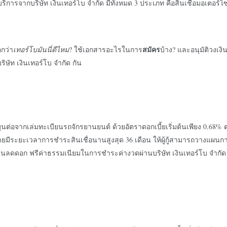
ห้บริการจากบริษัท เงินเทอร์โบ จำกัด มีทั้งหมด 3 ประเภท คือสินเชื่อมอเตอร์ไซ
สมัคร
อกว่า
เทอร์โบมันนี่ดีไหม
? ใช้เอกสารอะไรในการ
บ้าง? และอนุมัติวงเงินส
 บริษัท เงินเทอร์โบ จำกัด กัน
หมุนต่อจากเล่มทะเบียนรถจักรยานยนต์ ด้วยอัตราดอกเบี้ยเริ่มต้นเพียง
0.68% ต
 โดยมีระยะเวลาการชำระสินเชื่อนานสูงสุด 36 เดือน ให้ผู้กู้สามารถวางแผนกา
ดต้นลดดอก
ฟรีค่าธรรมเนียมในการชำระค่างวดผ่านบริษัท เงินเทอร์โบ จํากัด 