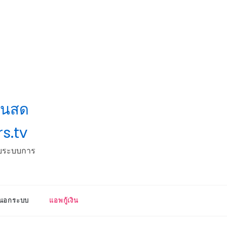
งินสด
s.tv
อบระบบการ
คลนอกระบบ
แอพกู้เงิน