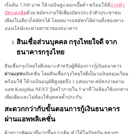
เริ่มต้น 7,500 บาท ให้วงเงินสูง ดอกเบี้ยต่ำ พร้อมให้มี
การทำ
บัตรเครดิต
ด้วย สมัครง่ายใช้เพียงบัตรประจำตัวประชาชน
เพียงใบเดียวก็สมัครได้ โดยสมารถสมัครได้ผ่านทั้งช่องทาง
ออนไลน์
และผ่านสาขาของธนาคาร
สินเชื่อส่วนบุคคล กรุงไทยใจดี จาก
ธนาคารกรุงไทย
สินเชื่อกรุงไทยใจดีเหมาะสำหรับผู้ทีต้องการ
กู้เงินธนาคาร
ผ่านแอพ
พลิเคชั่น โดยสินเชื่อกรุงไทยใจดีเป็นวงเงินหมุนเวียน
พร้อมใช้ ให้วงเงินอนุมัติสูงสุดถึง 1 แสนบาท สมัครง่าย
ผ่าน
แอพ
Krungthai NEXT
รู้ผลไวภายใน 5 นาที ไม่ต้องใช้เอกสาร
เพิ่มเติมและไม่ต้องใช้บุคคลค้ำประกัน
สะดวกกว่ากับขั้นตอนการ
กู้เงินธนาคาร
ผ่านแอพพลิเคชั่น
ด้วยการพัฒนาที่มากขึ้นกว่าเดิม ทำให้ในปัจจุบัน หลายๆ