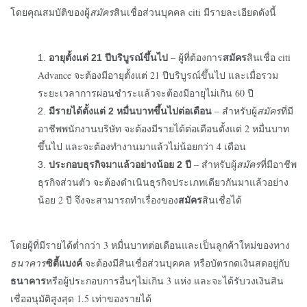
โดยคุณสมบัติของผู้
สมัคร
สินเชื่อส่วนบุคคล
citi
มีรายละเอียดดังนี้
สมัคร
– ผู้ที่ต้องการ
สินเชื่อ citi
อายุตั้งแต่ 21 ปีบริบูรณ์ขึ้นไป
Advance จะต้องมีอายุตั้งแต่ 21 ปีบริบูรณ์ขึ้นไป และเมื่อ
รวม
ระยะเวลาการผ่อนชำระแล้วจะต้องมีอายุไม่เกิน 60 ปี
–
สำหรับผู้
สมัคร
ที่มี
มีรายได้ตั้งแต่ 2 หมื่นบาทขึ้นไปต่อเดือน
อาชีพพนักงานบริษัท จะต้องมีรายได้ต่อเดือนตั้งแต่ 2 หมื่นบาท
ขึ้นไป และจะต้องทำงานมาแล้วไม่น้อยกว่า 4 เดือน
–
สำหรับผู้
สมัคร
ที่มีอาชีพ
ประกอบธุรกิจมาแล้วอย่างน้อย 2 ปี
ธุรกิจส่วนตัว
จะต้องดำเนินธุรกิจประเภทเดียวกันมาแล้วอย่าง
สมัคร
น้อย 2 ปี
จึงจะสามารถทำเรื่องของ
สินเชื่อได้
โดยผู้ที่มีรายได้ต่ำกว่า 3 หมื่นบาทต่อเดือนและเป็นลูกค้าใหม่ของทาง
ซิตี้แบงค์
ธนาคาร
จะต้องมีสินเชื่อส่วนบุคคล หรือบัตรกดเงินสดอยู่กับ
ธนาคาร
หรือผู้ประกอบการอื่นๆไม่เกิน 3 แห่ง
และจะ
ได้รับวงเงินสิน
เชื่ออนุมัติสูงสุด 1.5 เท่าของรายได้