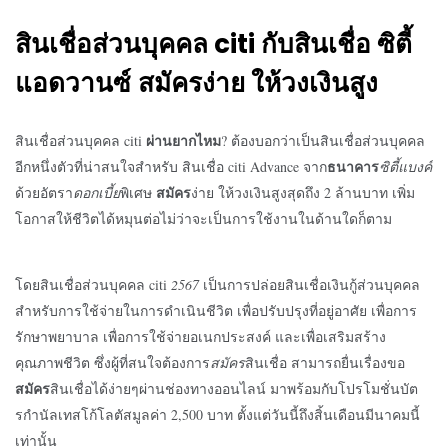
สินเชื่อส่วนบุคคล
citi
กับ
สินเชื่อ ซิตี้
แอดวานซ์
สมัคร
ง่าย ให้วงเงินสูง
สินเชื่อส่วนบุคคล
citi
? ต้องบอกว่าเป็นสินเชื่อส่วนบุคคล
ผ่านยากไหม
ธนาคาร
อีกหนึ่งตัวที่น่าสนใจสำหรับ สินเชื่อ
citi Advance
จาก
ซิตี้แบงค์
สมัคร
ด้วยอัตรา
ดอกเบี้ย
พิเศษ
ง่าย ให้วงเงินสูงสุดถึง 2 ล้านบาท เพิ่ม
โอกาสให้ชีวิตได้หมุนต่อไม่ว่าจะเป็นการใช้งานในด้านใดก็ตาม
โดย
สินเชื่อส่วนบุคคล
citi
2567
เป็นการปล่อยสินเชื่อเงินกู้ส่วนบุคคล
สำหรับ
การใช้จ่ายในการดำเนินชีวิต เพื่อปรับปรุงที่อยู่อาศัย เพื่อการ
รักษาพยาบาล เพื่อการใช้จ่ายอเนกประสงค์ และเพื่อเสริมสร้าง
คุณภาพชีวิต
ซึ่งผู้ที่สนใจต้องการ
สมัคร
สินเชื่อ สามารถยื่นเรื่องขอ
สมัคร
สินเชื่อได้ง่ายๆผ่านช่องทางออนไลน์ มาพร้อมกับโปรโมชั่น
บัต
รกำนัลเทสโก้โลตัส
มูลค่า 2,500 บาท ตั้งแต่วันนี้ถึงสิ้นเดือนมีนาคมนี้
เท่านั้น